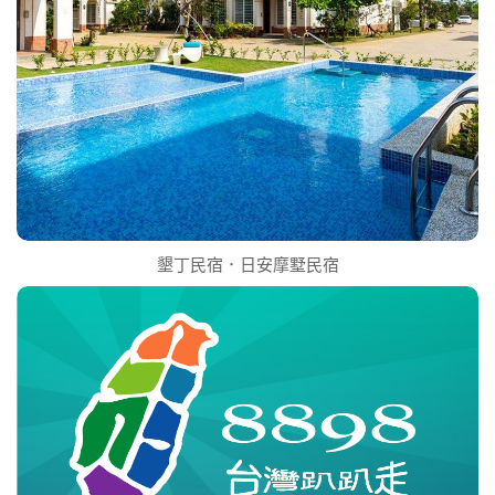
墾丁民宿．日安摩墅民宿