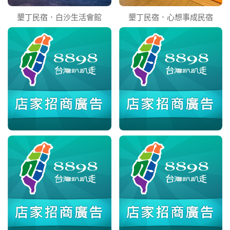
墾丁民宿．白沙生活會館
墾丁民宿．心想事成民宿