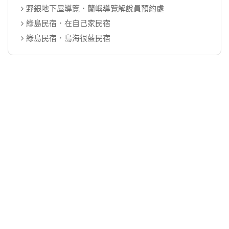
野銀地下屋導覽．蘭嶼導覽解說員預約處
綠島民宿．在自己家民宿
綠島民宿．島海很藍民宿