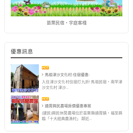
苗栗民宿‧宇庭客棧
優惠訊息
馬祖津沙文化村-住宿優惠-
入住津沙文化村住宿打九折! 馬祖民宿‧南竿津
沙文化村 津沙...
通霄興民農場房價優惠專案
(建民)興民休閒農場位於苗栗縣通霄鎮，福至興
臨「十大經典農漁村」 鄰近...