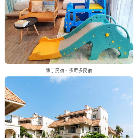
墾丁民宿．多尼多民宿