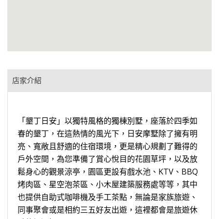
店家介紹
「墾丁日安」以獨特風格的獨棟別墅，座落於四季如
春的墾丁，在這熱情的風光下，日安摩墅除了擁有明
亮、寬敞且舒適的住宿環境，更是精心規劃了難得的
戶外空間，為您準備了賞心悅目的花園草坪，以及放
鬆身心的觀景涼亭，園區更設有戲水池、KTV、BBQ
烤肉區、星空泡茶區、小木屋建築服務處等等，其中
也提供自助式咖啡機及手工茶點，無論是家族旅遊、
同事聚會或是相約三五好友出遊，這裡都會是旅遊休