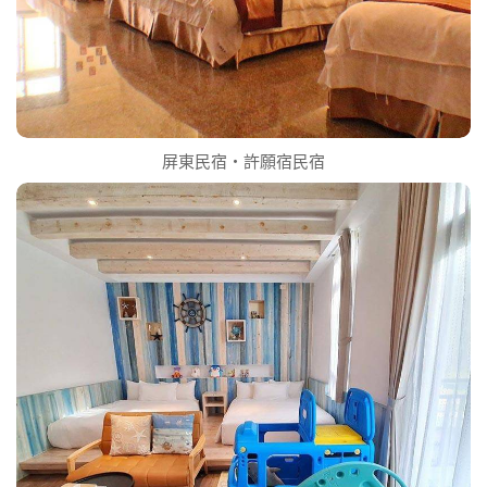
屏東民宿‧許願宿民宿