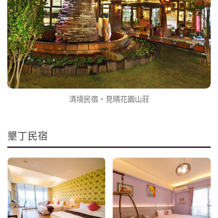
清境民宿‧見晴花園山莊
墾丁民宿