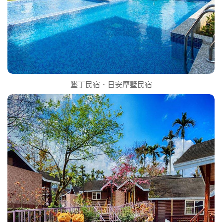
墾丁民宿．日安摩墅民宿