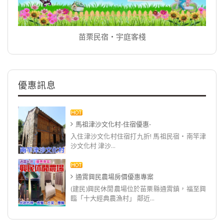
苗栗民宿‧宇庭客棧
優惠訊息
馬祖津沙文化村-住宿優惠-
入住津沙文化村住宿打九折! 馬祖民宿‧南竿津
沙文化村 津沙...
通霄興民農場房價優惠專案
(建民)興民休閒農場位於苗栗縣通霄鎮，福至興
臨「十大經典農漁村」 鄰近...