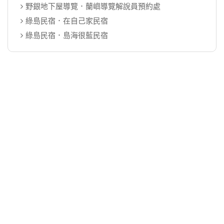
野銀地下屋導覽．蘭嶼導覽解說員預約處
綠島民宿．在自己家民宿
綠島民宿．島海很藍民宿