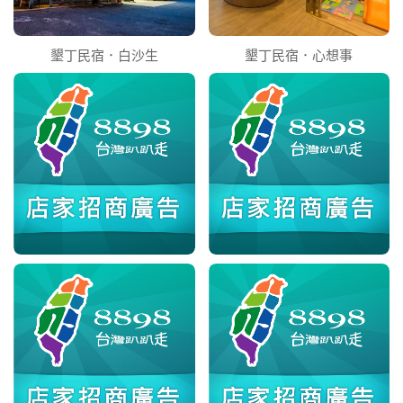
墾丁民宿．白沙生
墾丁民宿．心想事