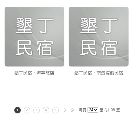
墾丁民宿．海芋旅店
墾丁民宿．南灣渡假民宿
每頁
筆 /共 98 筆
1
2
3
4
5