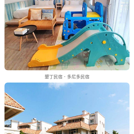
墾丁民宿．多尼多民宿