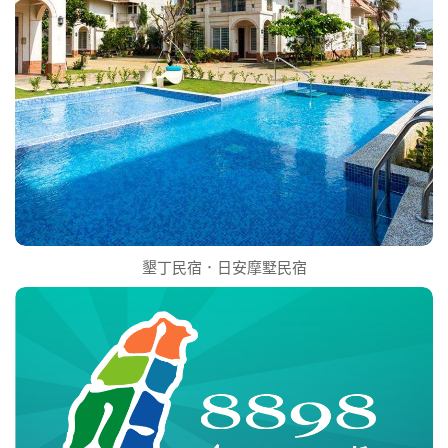
墾丁民宿．日安摩墅民宿