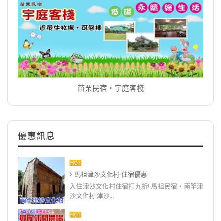
苗栗民宿‧宇庭客棧
優惠訊息
馬祖津沙文化村-住宿優惠-
入住津沙文化村住宿打九折! 馬祖民宿‧南竿津
沙文化村 津沙...