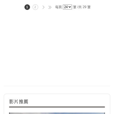
每頁
筆 /共 29 筆
1
2
影片推薦