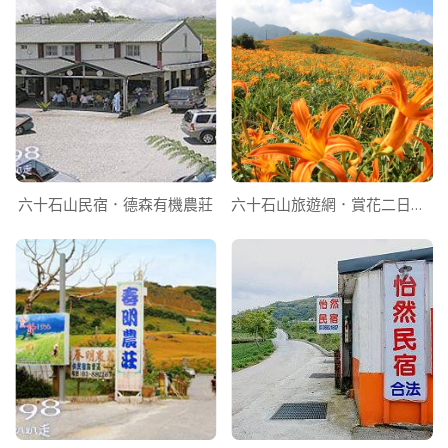
六十石山民宿．德森有機農莊
六十石山旅遊網．賞花二日遊行程推薦