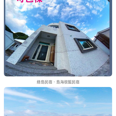
綠島民宿．島海很藍民宿